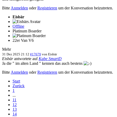
Bitte
Anmelden
oder
Registrieren
um der Konversation beizutreten.
Eisbär
Offline
Platinum Boarder
22er Van V6
Mehr
31 Dez 2025 21:12
#17679
von
Eisbär
Eisbär
antwortete auf
Kabe SmartD
Ja die " im alten Land " kennen das auch bestens
Bitte
Anmelden
oder
Registrieren
um der Konversation beizutreten.
Start
Zurück
1
...
11
12
13
14