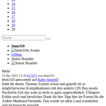
14
15
16
17
18
19
20
Imm310
Offline
Junior Boarder
Mehr
31 Dez 2025 15:26
#17675
von
Imm310
Imm310
antwortete auf
Kabe SmartD
Habt ihr dieses Thomas System schon mal geprüft ob es
möglicherweise Komplikationen mit den andern LIN Bus noods
Nachricht Zeit das wäre ja nicht so ganz ungewöhnlich. Übrigens
Eisbär noch mal herzlichen Dank für den Tipp hier im Forum für die
Außen MarkisenThematik. Das wurde im alten Land wunderbar
und fachgerecht geregelt.