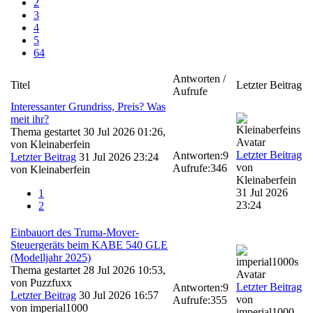
2
3
4
5
64
Antworten /
Titel
Letzter Beitrag
Aufrufe
Interessanter Grundriss, Preis? Was
meit ihr?
Thema gestartet 30 Jul 2026 01:26,
von
Kleinaberfein
Letzter Beitrag
Antworten:
9
Letzter Beitrag
31 Jul 2026 23:24
von
Aufrufe:
346
von
Kleinaberfein
Kleinaberfein
31 Jul 2026
1
23:24
2
Einbauort des Truma-Mover-
Steuergeräts beim KABE 540 GLE
(Modelljahr 2025)
Thema gestartet 28 Jul 2026 10:53,
von
Puzzfuxx
Letzter Beitrag
Antworten:
9
Letzter Beitrag
30 Jul 2026 16:57
von
Aufrufe:
355
von
imperial1000
imperial1000