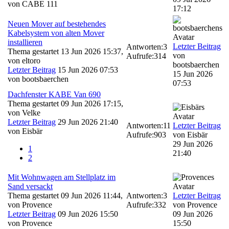
von
CABE 111
17:12
Neuen Mover auf bestehendes
Kabelsystem von alten Mover
installieren
Letzter Beitrag
Antworten:
3
Thema gestartet 13 Jun 2026 15:37,
von
Aufrufe:
314
von
eltoro
bootsbaerchen
Letzter Beitrag
15 Jun 2026 07:53
15 Jun 2026
von
bootsbaerchen
07:53
Dachfenster KABE Van 690
Thema gestartet 09 Jun 2026 17:15,
von
Velke
Letzter Beitrag
29 Jun 2026 21:40
Antworten:
11
Letzter Beitrag
von
Eisbär
Aufrufe:
903
von
Eisbär
29 Jun 2026
1
21:40
2
Mit Wohnwagen am Stellplatz im
Sand versackt
Thema gestartet 09 Jun 2026 11:44,
Antworten:
3
Letzter Beitrag
von
Provence
Aufrufe:
332
von
Provence
Letzter Beitrag
09 Jun 2026 15:50
09 Jun 2026
von
Provence
15:50