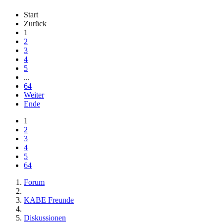
Start
Zurück
1
2
3
4
5
...
64
Weiter
Ende
1
2
3
4
5
64
Forum
KABE Freunde
Diskussionen