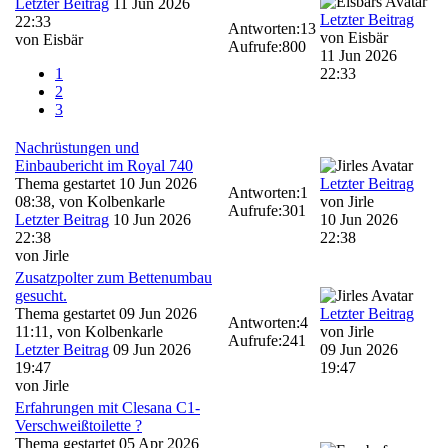
Letzter Beitrag
11 Jun 2026
Letzter Beitrag
22:33
Antworten:
13
von
Eisbär
von
Eisbär
Aufrufe:
800
11 Jun 2026
1
22:33
2
3
Nachrüstungen und
Einbaubericht im Royal 740
Thema gestartet 10 Jun 2026
Letzter Beitrag
Antworten:
1
08:38, von
Kolbenkarle
von
Jirle
Aufrufe:
301
Letzter Beitrag
10 Jun 2026
10 Jun 2026
22:38
22:38
von
Jirle
Zusatzpolter zum Bettenumbau
gesucht.
Thema gestartet 09 Jun 2026
Letzter Beitrag
Antworten:
4
11:11, von
Kolbenkarle
von
Jirle
Aufrufe:
241
Letzter Beitrag
09 Jun 2026
09 Jun 2026
19:47
19:47
von
Jirle
Erfahrungen mit Clesana C1-
Verschweißtoilette ?
Thema gestartet 05 Apr 2026