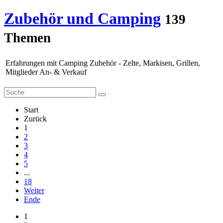
Zubehör und Camping
139
Themen
Erfahrungen mit Camping Zubehör - Zelte, Markisen, Grillen,
Mitglieder An- & Verkauf
Start
Zurück
1
2
3
4
5
...
18
Weiter
Ende
1