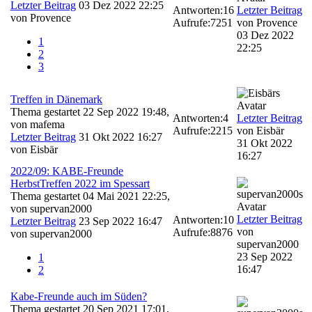
Letzter Beitrag
03 Dez 2022 22:25
Antworten:
16
Letzter Beitrag
von
Provence
Aufrufe:
7251
von
Provence
03 Dez 2022
1
22:25
2
3
Treffen in Dänemark
Thema gestartet 22 Sep 2022 19:48,
Antworten:
4
Letzter Beitrag
von
mafema
Aufrufe:
2215
von
Eisbär
Letzter Beitrag
31 Okt 2022 16:27
31 Okt 2022
von
Eisbär
16:27
2022/09: KABE-Freunde
HerbstTreffen 2022 im Spessart
Thema gestartet 04 Mai 2021 22:25,
von
supervan2000
Letzter Beitrag
Antworten:
10
Letzter Beitrag
23 Sep 2022 16:47
von
Aufrufe:
8876
von
supervan2000
supervan2000
23 Sep 2022
1
16:47
2
Kabe-Freunde auch im Süden?
Thema gestartet 20 Sep 2021 17:01,