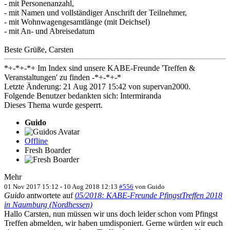
- mit Personenanzahl,
- mit Namen und vollständiger Anschrift der Teilnehmer,
- mit Wohnwagengesamtlänge (mit Deichsel)
- mit An- und Abreisedatum
Beste Grüße, Carsten
*+-*+-*+ Im Index sind unsere KABE-Freunde 'Treffen &
Veranstaltungen' zu finden -*+-*+-*
Letzte Änderung: 21 Aug 2017 15:42 von
supervan2000
.
Folgende Benutzer bedankten sich:
Intermiranda
Dieses Thema wurde gesperrt.
Guido
Offline
Fresh Boarder
Mehr
01 Nov 2017 15:12
-
10 Aug 2018 12:13
#556
von
Guido
Guido
antwortete auf
05/2018: KABE-Freunde PfingstTreffen 2018
in Naumburg (Nordhessen)
Hallo Carsten, nun müssen wir uns doch leider schon vom Pfingst
Treffen abmelden, wir haben umdisponiert. Gerne würden wir euch