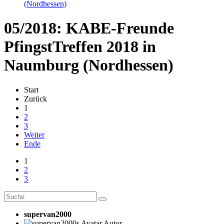
(Nordhessen)
05/2018: KABE-Freunde
PfingstTreffen 2018 in
Naumburg (Nordhessen)
Start
Zurück
1
2
3
Weiter
Ende
1
2
3
supervan2000
Autor