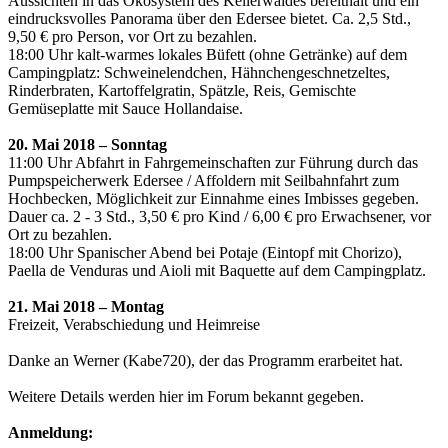
Aussichten in das Ökosystem des Kellerwaldes bereithält und ein
eindrucksvolles Panorama über den Edersee bietet. Ca. 2,5 Std.,
9,50 € pro Person, vor Ort zu bezahlen.
18:00 Uhr kalt-warmes lokales Büfett (ohne Getränke) auf dem
Campingplatz: Schweinelendchen, Hähnchengeschnetzeltes,
Rinderbraten, Kartoffelgratin, Spätzle, Reis, Gemischte
Gemüseplatte mit Sauce Hollandaise.
20. Mai 2018 – Sonntag
11:00 Uhr Abfahrt in Fahrgemeinschaften zur Führung durch das
Pumpspeicherwerk Edersee / Affoldern mit Seilbahnfahrt zum
Hochbecken, Möglichkeit zur Einnahme eines Imbisses gegeben.
Dauer ca. 2 - 3 Std., 3,50 € pro Kind / 6,00 € pro Erwachsener, vor
Ort zu bezahlen.
18:00 Uhr Spanischer Abend bei Potaje (Eintopf mit Chorizo),
Paella de Venduras und Aioli mit Baquette auf dem Campingplatz.
21. Mai 2018 – Montag
Freizeit, Verabschiedung und Heimreise
Danke an Werner (Kabe720), der das Programm erarbeitet hat.
Weitere Details werden hier im Forum bekannt gegeben.
Anmeldung: