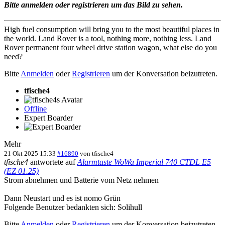
Bitte anmelden oder registrieren um das Bild zu sehen.
High fuel consumption will bring you to the most beautiful places in
the world. Land Rover is a tool, nothing more, nothing less. Land
Rover permanent four wheel drive station wagon, what else do you
need?
Bitte
Anmelden
oder
Registrieren
um der Konversation beizutreten.
tfische4
Offline
Expert Boarder
Mehr
21 Okt 2025 15:33
#16890
von
tfische4
tfische4
antwortete auf
Alarmtaste WoWa Imperial 740 CTDL E5
(EZ 01.25)
Strom abnehmen und Batterie vom Netz nehmen
Dann Neustart und es ist nomo Grün
Folgende Benutzer bedankten sich:
Solihull
Bitte
Anmelden
oder
Registrieren
um der Konversation beizutreten.