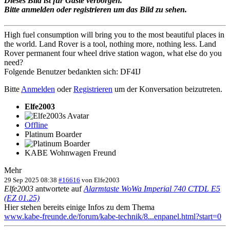
Dieses Bild ist für Gäste verborgen.
Bitte anmelden oder registrieren um das Bild zu sehen.
High fuel consumption will bring you to the most beautiful places in
the world. Land Rover is a tool, nothing more, nothing less. Land
Rover permanent four wheel drive station wagon, what else do you
need?
Folgende Benutzer bedankten sich:
DF4IJ
Bitte
Anmelden
oder
Registrieren
um der Konversation beizutreten.
Elfe2003
Offline
Platinum Boarder
KABE Wohnwagen Freund
Mehr
29 Sep 2025 08:38
#16616
von
Elfe2003
Elfe2003
antwortete auf
Alarmtaste WoWa Imperial 740 CTDL E5
(EZ 01.25)
Hier stehen bereits einige Infos zu dem Thema
www.kabe-freunde.de/forum/kabe-technik/8...enpanel.html?start=0