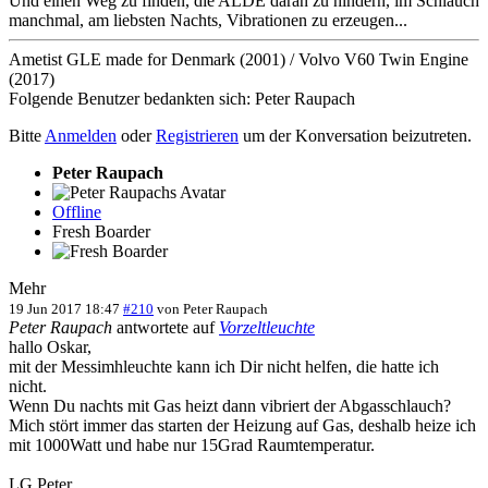
Und einen Weg zu finden, die ALDE daran zu hindern, im Schlauch
manchmal, am liebsten Nachts, Vibrationen zu erzeugen...
Ametist GLE made for Denmark (2001) / Volvo V60 Twin Engine
(2017)
Folgende Benutzer bedankten sich:
Peter Raupach
Bitte
Anmelden
oder
Registrieren
um der Konversation beizutreten.
Peter Raupach
Offline
Fresh Boarder
Mehr
19 Jun 2017 18:47
#210
von
Peter Raupach
Peter Raupach
antwortete auf
Vorzeltleuchte
hallo Oskar,
mit der Messimhleuchte kann ich Dir nicht helfen, die hatte ich
nicht.
Wenn Du nachts mit Gas heizt dann vibriert der Abgasschlauch?
Mich stört immer das starten der Heizung auf Gas, deshalb heize ich
mit 1000Watt und habe nur 15Grad Raumtemperatur.
LG Peter